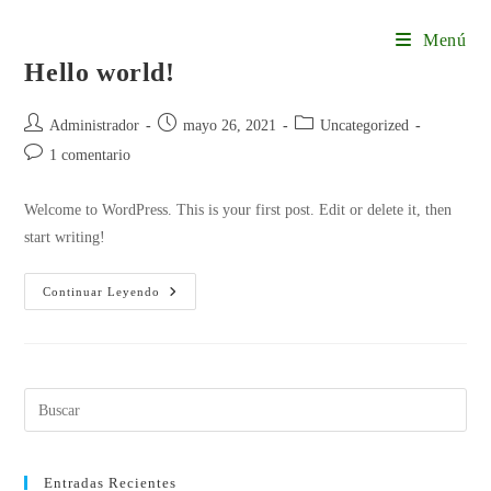
Ir
Menú
al
Hello world!
contenido
Autor
Publicación
Categoría
Administrador
mayo 26, 2021
Uncategorized
de
de
de
Comentarios
1 comentario
la
la
la
de
entrada:
entrada:
entrada:
la
Welcome to WordPress. This is your first post. Edit or delete it, then
entrada:
start writing!
Hello
Continuar Leyendo
World!
Entradas Recientes